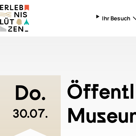
Ihr Besuch
Öffnungszeite
Anreise
Kinder und Fam
Radtouren
Öffentl
Do.
Museum
30.07.