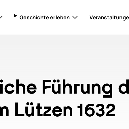
Geschichte erleben
Veranstaltung
n & Preise
Museum Lützen 1632
Museum im Schloss
ilien
Gustav-Adolf-Gedenkstätte
Nietzsche-Gedenkstätte
Marschall-Ney-Haus
iche Führung 
Scharnhorstfest
Schlachtfeldpfad
 Lützen 1632