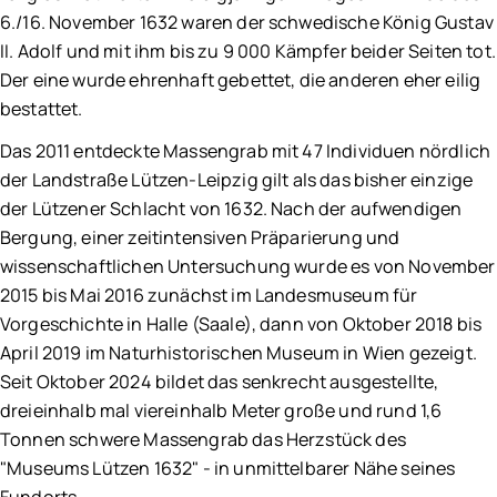
6./16. November 1632 waren der schwedische König Gustav
II. Adolf und mit ihm bis zu 9 000 Kämpfer beider Seiten tot.
Der eine wurde ehrenhaft gebettet, die anderen eher eilig
bestattet.
Das 2011 entdeckte Massengrab mit 47 Individuen nördlich
der Landstraße Lützen-Leipzig gilt als das bisher einzige
der Lützener Schlacht von 1632. Nach der aufwendigen
Bergung, einer zeitintensiven Präparierung und
wissenschaftlichen Untersuchung wurde es von November
2015 bis Mai 2016 zunächst im Landesmuseum für
Vorgeschichte in Halle (Saale), dann von Oktober 2018 bis
April 2019 im Naturhistorischen Museum in Wien gezeigt.
Seit Oktober 2024 bildet das senkrecht ausgestellte,
dreieinhalb mal viereinhalb Meter große und rund 1,6
Tonnen schwere Massengrab das Herzstück des
"Museums Lützen 1632" - in unmittelbarer Nähe seines
Fundorts.