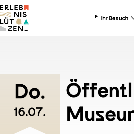
Ihr Besuch
Öffnungszeite
Anreise
Kinder und Fam
Radtouren
Öffentl
Do.
Museum
16.07.