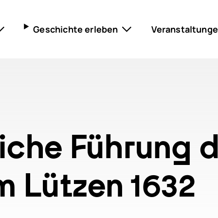
Geschichte erleben
Veranstaltung
n & Preise
Museum Lützen 1632
Museum im Schloss
ilien
Gustav-Adolf-Gedenkstätte
Nietzsche-Gedenkstätte
Marschall-Ney-Haus
iche Führung 
Scharnhorstfest
Schlachtfeldpfad
 Lützen 1632